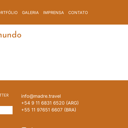
RTFÓLIO
GALERIA
IMPRENSA
CONTATO
 mundo
TTER
info@madre.travel
+54 9 11 6831 6520 (ARG)
+55 11 97651 6607 (BRA)