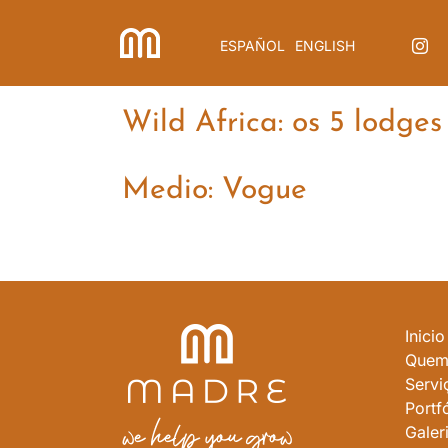
Skip
to
ESPAÑOL
ENGLISH
content
Wild Africa: os 5 lodge
Medio: Vogue
Inicio
Quem
Servi
Portfó
Galer