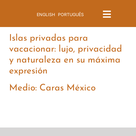
Saltar
al
ENGLISH
PORTUGUÊS
Toggle
contenido
Navigat
Menu
Islas privadas para
vacacionar: lujo, privacidad
y naturaleza en su máxima
expresión
Medio: Caras México