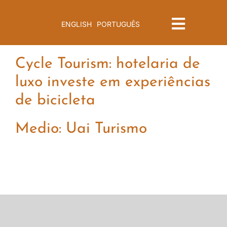
Saltar
al
ENGLISH
PORTUGUÊS
Toggle
contenido
Navigat
Menu
Cycle Tourism: hotelaria de
luxo investe em experiências
de bicicleta
Medio: Uai Turismo